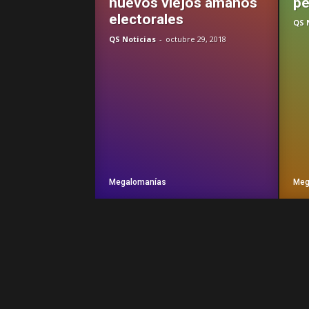
nuevos viejos amaños
pe
electorales
QS 
QS Noticias
-
octubre 29, 2018
Megalomanías
Meg