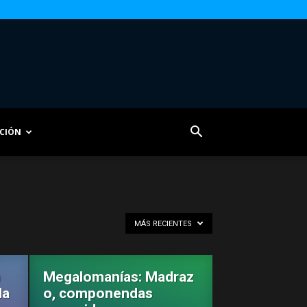
CIÓN
MÁS RECIENTES
n
Megalomanías: Madraz
la
o, componendas