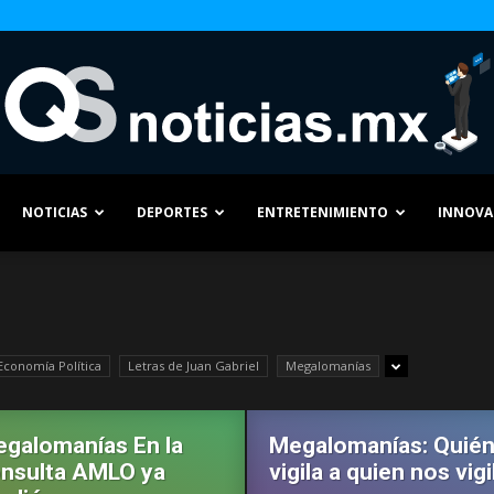
NOTICIAS
DEPORTES
ENTRETENIMIENTO
INNOVA
QS
Economía Política
Letras de Juan Gabriel
Megalomanías
Noticias
galomanías En la
Megalomanías: Quié
nsulta AMLO ya
vigila a quien nos vigi