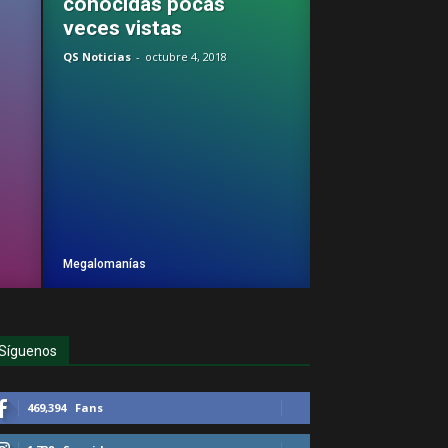
conocidas pocas
veces vistas
QS Noticias
-
octubre 4, 2018
Megalomanías
Síguenos
469,394
Fans