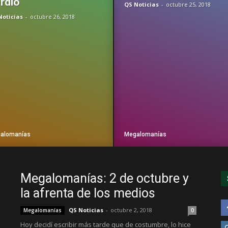
rdió
QS Noticias
-
octubre 25, 2018
Noticias
-
octubre 26, 2018
alomanías
Megalomanías
Megalomanías: 2 de octubre y
la afrenta de los medios
QS Noticias
-
octubre 2, 2018
Megalomanías
0
Hoy decidí escribir más tarde que de costumbre, lo hice