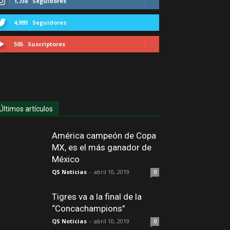
1,738
Seguidores
4,993
Seguidores
505
Suscriptores
Últimos artículos
América campeón de Copa
MX, es el más ganador de
México
QS Noticias
-
abril 10, 2019
0
Tigres va a la final de la
“Concachampions”
QS Noticias
-
abril 10, 2019
0