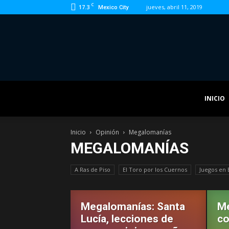
C
17.3
jueves, abril 11, 2019
Mexico City
INICIO
Inicio
Opinión
Megalomanías
MEGALOMANÍAS
A Ras de Piso
El Toro por los Cuernos
Juegos en 
Megalomanías: Santa
Me
Lucía, lecciones de
co