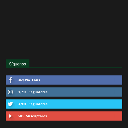
Síguenos
469,394
Fans
1,738
Seguidores
4,993
Seguidores
505
Suscriptores