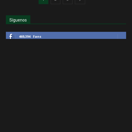
Síguenos
469,394
Fans
1,738
Seguidores
4,993
Seguidores
505
Suscriptores
Últimos artículos
América campeón de Copa MX, es el