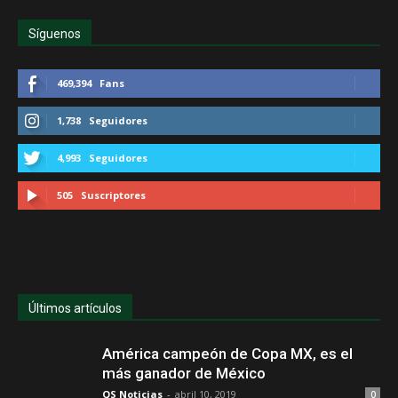
Síguenos
469,394
Fans
1,738
Seguidores
4,993
Seguidores
505
Suscriptores
Últimos artículos
América campeón de Copa MX, es el
más ganador de México
QS Noticias
-
abril 10, 2019
0