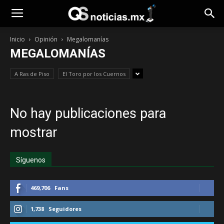
Inicio
Opinión
Megalomanías
MEGALOMANÍAS
A Ras de Piso
El Toro por los Cuernos
No hay publicaciones para
mostrar
Síguenos
469,706
Fans
1,738
Seguidores