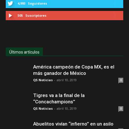
4,993
Seguidores
505
Suscriptores
Últimos artículos
América campeón de Copa MX, es el
más ganador de México
QS Noticias
-
abril 10, 2019
0
Tigres va a la final de la
“Concachampions”
QS Noticias
-
abril 10, 2019
0
Abuelitos vivían “infierno” en un asilo