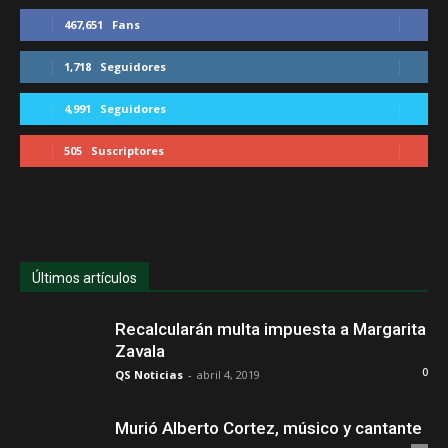
467,651
Fans
1,718
Seguidores
4,991
Seguidores
505
Suscriptores
Últimos artículos
Recalcularán multa impuesta a Margarita
Zavala
0
QS Noticias
-
abril 4, 2019
Murió Alberto Cortez, músico y cantante