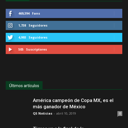
469,394
Fans
1,738
Seguidores
4,993
Seguidores
505
Suscriptores
Últimos artículos
América campeón de Copa MX, es el
más ganador de México
QS Noticias
-
abril 10, 2019
0