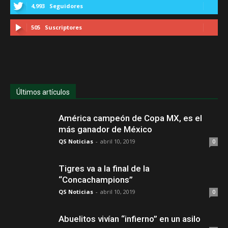
4,993
Seguidores
505
Suscriptores
Últimos artículos
América campeón de Copa MX, es el
más ganador de México
QS Noticias
-
abril 10, 2019
0
Tigres va a la final de la
“Concachampions”
QS Noticias
-
abril 10, 2019
0
Abuelitos vivían “infierno” en un asilo