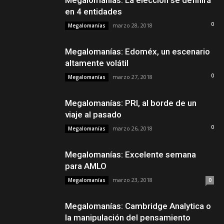
Megalomanías: La elección se definirá
en 4 entidades
0
marzo 28, 2018
Megalomanías
Megalomanías: Edoméx, un escenario
altamente volátil
0
marzo 27, 2018
Megalomanías
Megalomanías: PRI, al borde de un
viaje al pasado
0
marzo 26, 2018
Megalomanías
Megalomanías: Excelente semana
para AMLO
marzo 23, 2018
Megalomanías
0
Megalomanías: Cambridge Analytica o
la manipulación del pensamiento