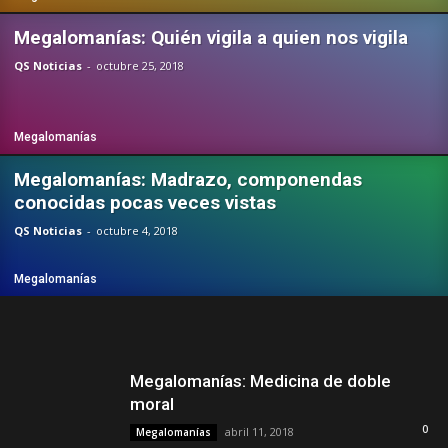
Megalomanías: Quién vigila a quien nos vigila
QS Noticias
-
octubre 25, 2018
Megalomanías
Megalomanías: Madrazo, componendas
conocidas pocas veces vistas
QS Noticias
-
octubre 4, 2018
Megalomanías
Megalomanías: Medicina de doble
moral
0
abril 11, 2018
Megalomanías