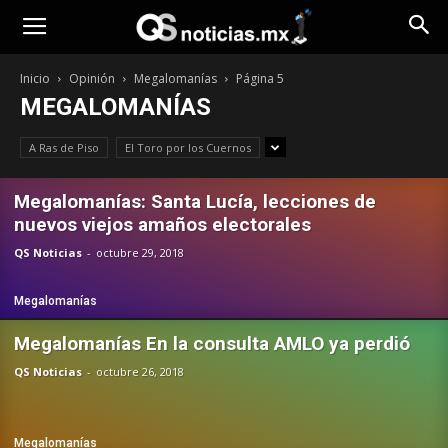
Opinión
Inicio
Opinión
Megalomanías
Página 5
MEGALOMANÍAS
A Ras de Piso
El Toro por los Cuernos
Megalomanías: Santa Lucía, lecciones de
nuevos viejos amaños electorales
QS Noticias
-
octubre 29, 2018
Megalomanías
Megalomanías En la consulta AMLO ya perdió
QS Noticias
-
octubre 26, 2018
Megalomanías