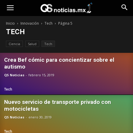
Opinión
Inicio
Innovación
Tech
Página 5
TECH
Ciencia
Salud
Tech
Crea Bef cómic para concientizar sobre el
autismo
QS Noticias
-
febrero 15, 2019
Tech
Nuevo servicio de transporte privado con
motocicletas
QS Noticias
-
enero 30, 2019
Tech