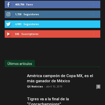
469,706
Fans
1,738
Seguidores
4,993
Seguidores
505
Suscriptores
Últimos artículos
América campeón de Copa MX, es el
más ganador de México
QS Noticias
-
abril 10, 2019
0
Tigres va a la final de la
“Concachampions”