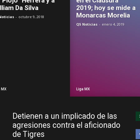
 “Piojo” Herrera y a
en el Clausura
lliam Da Silva
2019; hoy se mide a
Monarcas Morelia
Noticias
-
octubre 9, 2018
QS Noticias
-
enero 4, 2019
a MX
Liga MX
Detienen a un implicado de las
agresiones contra el aficionado
de Tigres