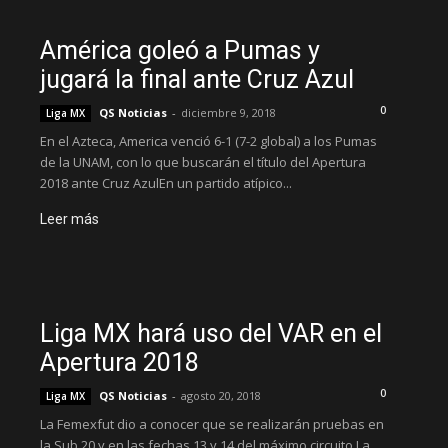
América goleó a Pumas y
jugará la final ante Cruz Azul
0
QS Noticias
-
diciembre 9, 2018
Liga MX
En el Azteca, America venció 6-1 (7-2 global) a los Pumas
de la UNAM, con lo que buscarán el título del Apertura
2018 ante Cruz AzulEn un partido atípico...
Leer más
Liga MX hará uso del VAR en el
Apertura 2018
0
QS Noticias
-
agosto 20, 2018
Liga MX
La Femexfut dio a conocer que se realizarán pruebas en
la Sub 20 y en las fechas 13 y 14 del máximo circuito La