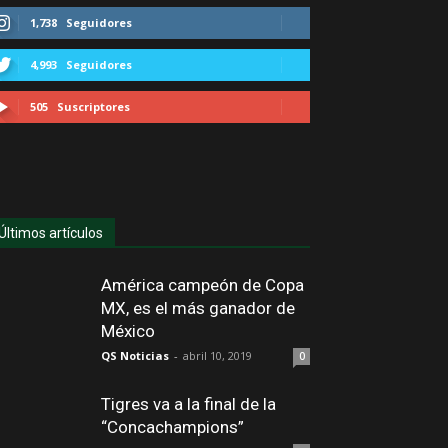
1,738
Seguidores
4,993
Seguidores
505
Suscriptores
Últimos artículos
América campeón de Copa
MX, es el más ganador de
México
QS Noticias
-
abril 10, 2019
0
Tigres va a la final de la
“Concachampions”