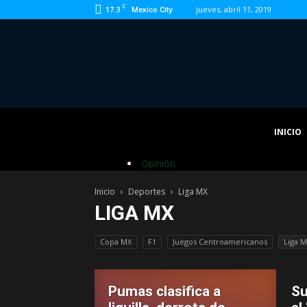
C
17.3
jueves, abril 11, 2019
Mexico City
INICIO
Opinión
Inicio
Deportes
Liga MX
LIGA MX
Copa MX
F1
Juegos Centroamericanos
Liga 
Pumas clasifica a
Su