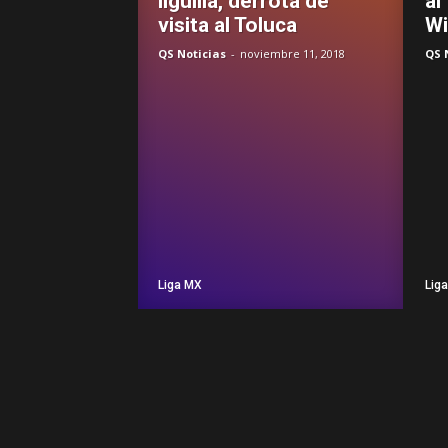
liguilla, derrota de
al
visita al Toluca
Wi
QS Noticias
-
noviembre 11, 2018
QS 
Liga MX
Lig