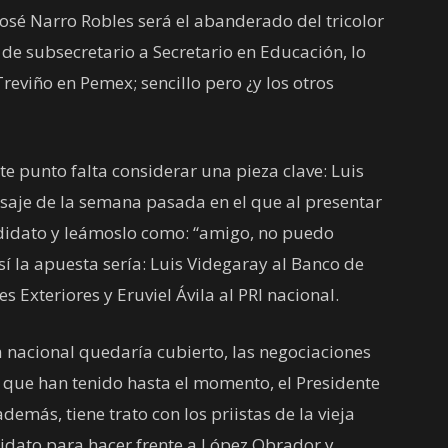
osé Narro Robles será el abanderado del tricolor
e subsecretario a Secretario en Educación, lo
eviño en Pemex; sencillo pero ¿y los otros
e punto falta considerar una pieza clave: Luis
aje de la semana pasada en el que al presentar
idato y leámoslo como: “amigo, no puedo
í la apuesta sería: Luis Videgaray al Banco de
 Exteriores y Eruviel Ávila al PRI nacional.
 nacional quedaría cubierto, las negociaciones
 que han tenido hasta el momento, el Presidente
demás, tiene trato con los priistas de la vieja
didato para hacer frente a López Obrador y