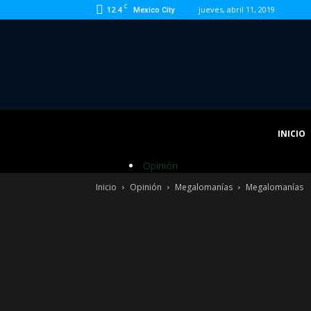
C
12.4
jueves, abril 11, 2019
Mexico City
INICIO
Opinión
Inicio
Opinión
Megalomanías
Megalomanías