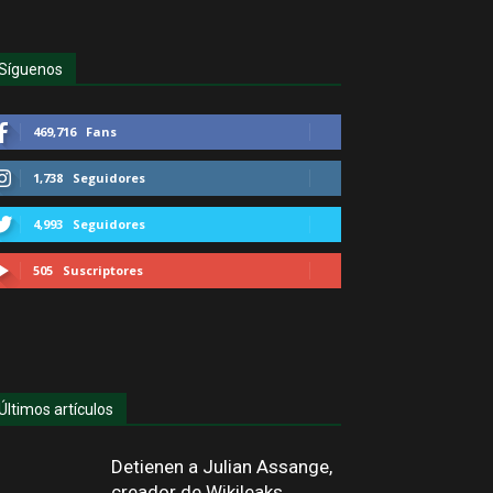
Síguenos
469,716
Fans
1,738
Seguidores
4,993
Seguidores
505
Suscriptores
Últimos artículos
Detienen a Julian Assange,
creador de Wikileaks