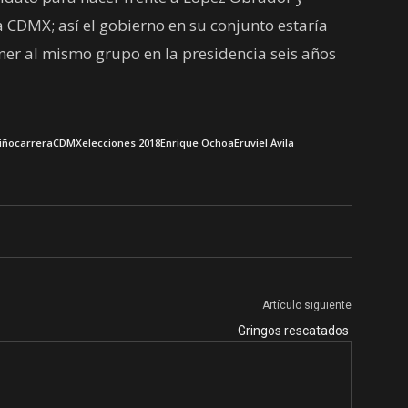
a CDMX; así el gobierno en su conjunto estaría
ner al mismo grupo en la presidencia seis años
iño
carrera
CDMX
elecciones 2018
Enrique Ochoa
Eruviel Ávila
Artículo siguiente
Gringos rescatados