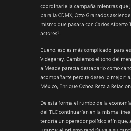
coordinarle la campaña mientras que J
para la CDMX; Otto Granados asciende d
mismo que pasará con Carlos Alberto Tr
actores?.
Bueno, eso es más complicado, para est
Videgaray. Cambiemos el tono del mens
a Meade parecía destaparlo como cand
acompañarte pero te deseo lo mejor” as
México, Enrique Ochoa Reza a Relaciones
De esta forma el rumbo de la economía
del TLC continuarían en la misma línea
tendría un operador político afín que, a
usanza; el priismo tendría ya a su can