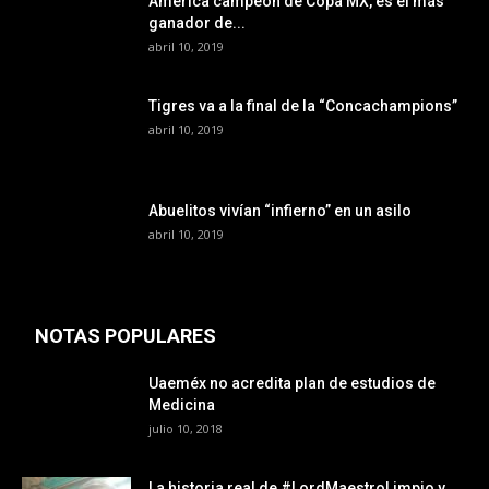
América campeón de Copa MX, es el más
ganador de...
abril 10, 2019
Tigres va a la final de la “Concachampions”
abril 10, 2019
Abuelitos vivían “infierno” en un asilo
abril 10, 2019
NOTAS POPULARES
Uaeméx no acredita plan de estudios de
Medicina
julio 10, 2018
La historia real de #LordMaestroLimpio y