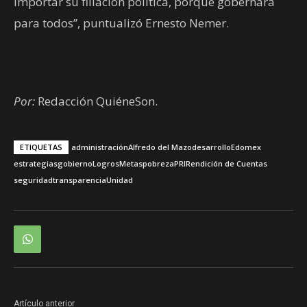
importar su filiación política, porque gobernará
para todos”, puntualizó Ernesto Nemer.
Por:
Redacción QuiéneSon.
ETIQUETAS
administración
Alfredo del Mazo
desarrollo
Edomex
estrategias
gobierno
Logros
Metas
pobreza
PRI
Rendición de Cuentas
seguridad
transparencia
Unidad
Artículo anterior