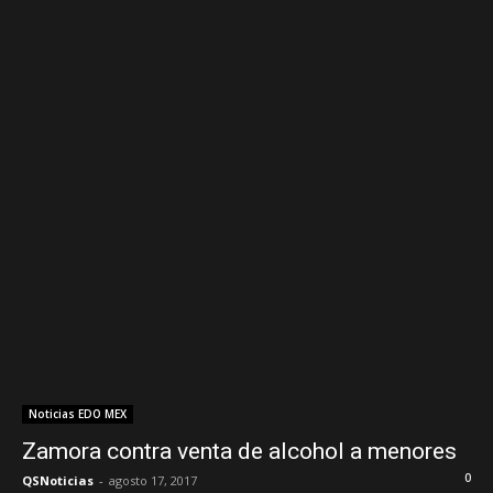
Noticias EDO MEX
Zamora contra venta de alcohol a menores
0
QSNoticias
-
agosto 17, 2017