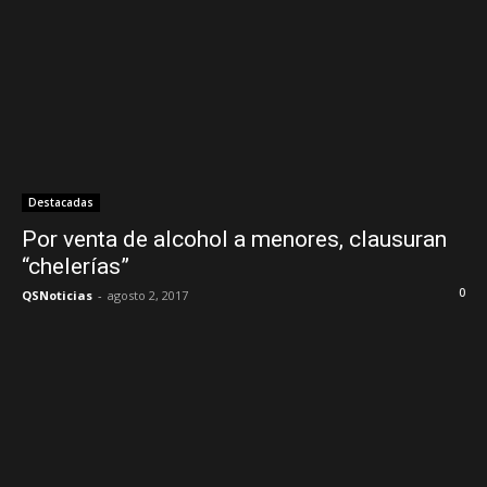
Destacadas
Por venta de alcohol a menores, clausuran
“chelerías”
0
QSNoticias
-
agosto 2, 2017