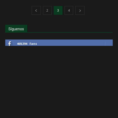
2
3
4
Síguenos
469,394
Fans
1,738
Seguidores
4,993
Seguidores
505
Suscriptores
Últimos artículos