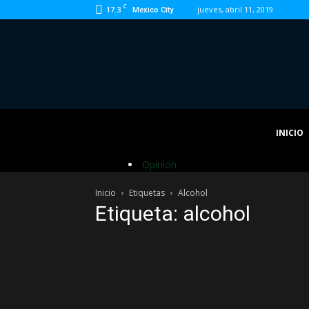
C
17.3
jueves, abril 11, 2019
Mexico City
INICIO
Opinión
Inicio
Etiquetas
Alcohol
Etiqueta: alcohol