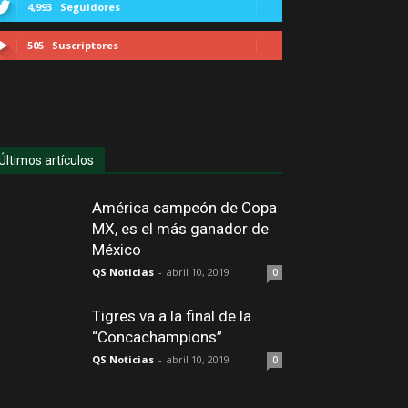
4,993
Seguidores
505
Suscriptores
Últimos artículos
América campeón de Copa
MX, es el más ganador de
México
QS Noticias
-
abril 10, 2019
0
Tigres va a la final de la
“Concachampions”
QS Noticias
-
abril 10, 2019
0