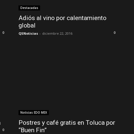
Destacadas
Adiós al vino por calentamiento
global
0
0
QSNoticias
-
diciembre 22, 2016
Noticias EDO MEX
a
Postres y café gratis en Toluca por
“Buen Fin”
0