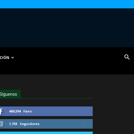
CIÓN
Síguenos
469,394
Fans
1,738
Seguidores