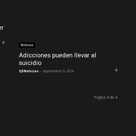
er
0
Noticias
Adicciones pueden llevar al
suicidio
0
QSNoticias
-
septiembre 5, 2016
Página 4 de 4
SÍGUENOS EN INSTAGRAM