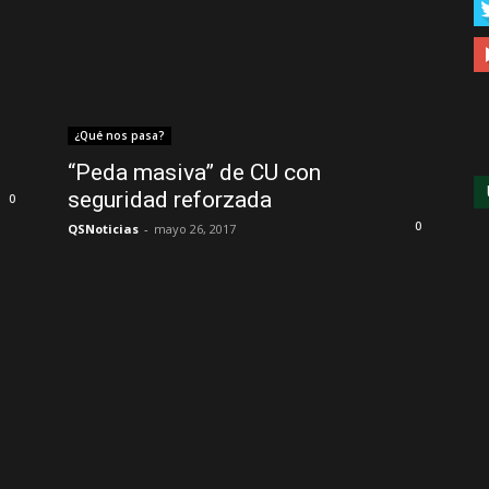
¿Qué nos pasa?
“Peda masiva” de CU con
seguridad reforzada
0
0
QSNoticias
-
mayo 26, 2017