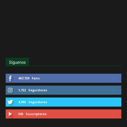
Síguenos
467,729
Fans
1,722
Seguidores
4,992
Seguidores
505
Suscriptores