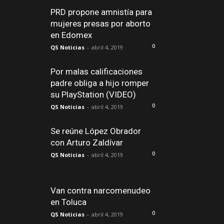
PRD propone amnistía para
mujeres presas por aborto
en Edomex
0
QS Noticias
-
abril 4, 2019
Por malas calificaciones
padre obliga a hijo romper
su PlayStation (VIDEO)
0
QS Noticias
-
abril 4, 2019
Se reúne López Obrador
con Arturo Zaldívar
0
QS Noticias
-
abril 4, 2019
Van contra narcomenudeo
en Toluca
0
QS Noticias
-
abril 4, 2019