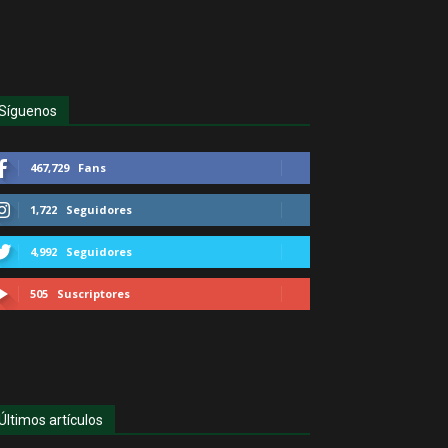
Síguenos
467,729
Fans
1,722
Seguidores
4,992
Seguidores
505
Suscriptores
Últimos artículos