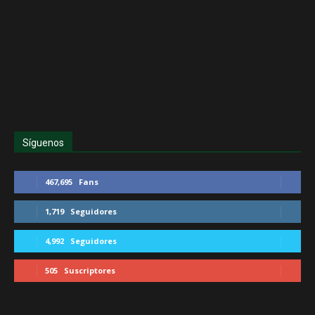
Síguenos
467,695
Fans
1,719
Seguidores
4,992
Seguidores
505
Suscriptores