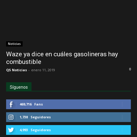
Noticias
Waze ya dice en cuáles gasolineras hay
combustible
0
QS Noticias
-
enero 11, 2019
Síguenos
469,716
Fans
1,738
Seguidores
4,993
Seguidores