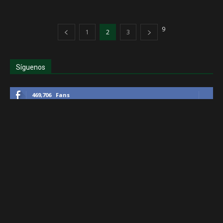
9
1
2
3
Síguenos
469,706
Fans
1,738
Seguidores
4,993
Seguidores
505
Suscriptores
Últimos artículos