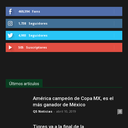
469,394
Fans
1,738
Seguidores
4,993
Seguidores
505
Suscriptores
Últimos artículos
América campeón de Copa MX, es el
más ganador de México
QS Noticias
-
abril 10, 2019
0
Tigres va a la final de la