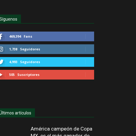
Síguenos
469,394
Fans
1,738
Seguidores
4,993
Seguidores
505
Suscriptores
Últimos artículos
América campeón de Copa
MX, es el más ganador de