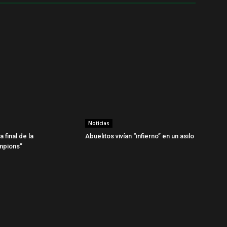
Noticias
a final de la
Abuelitos vivían “infierno” en un asilo
mpions”