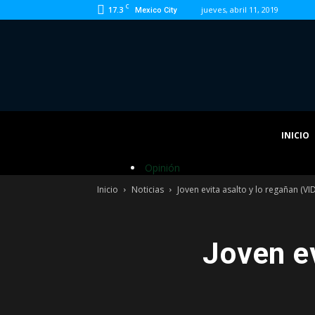
C
17.3
jueves, abril 11, 2019
Mexico City
INICIO
Opinión
Inicio
Noticias
Joven evita asalto y lo regañan (VI
Joven ev