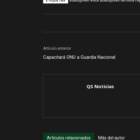
ETIQUETAS
asalto
joven evita asalto
joven termina re
Artículo anterior
Capacitará ONU a Guardia Nacional
QS Noticias
Artículos relacionados
Más del autor