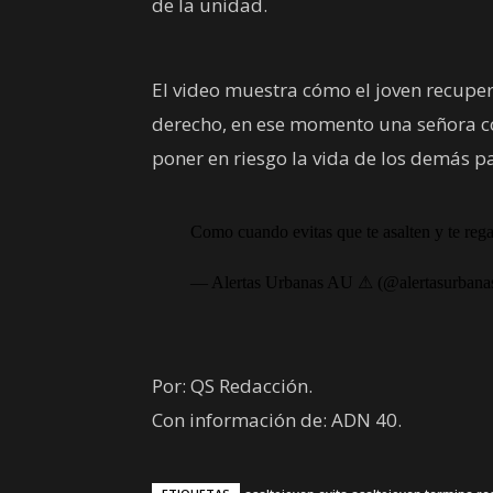
de la unidad.
El video muestra cómo el joven recuper
derecho, en ese momento una señora co
poner en riesgo la vida de los demás p
Como cuando evitas que te asalten y te rega
— Alertas Urbanas AU ⚠ (@alertasurbana
Por: QS Redacción.
Con información de: ADN 40.