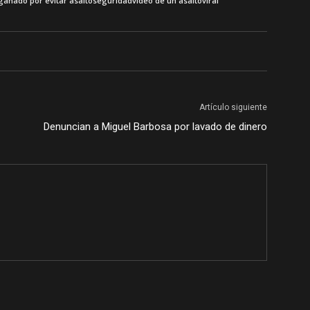
gañado por evitar asalto
seguridad
video de un asalto
viral
Artículo siguiente
Denuncian a Miguel Barbosa por lavado de dinero