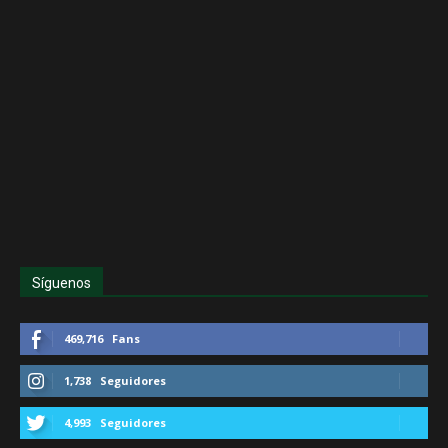
Síguenos
469,716
Fans
1,738
Seguidores
4,993
Seguidores