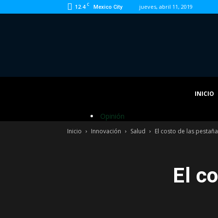
C
12.4
jueves, abril 11, 2019
Mexico City
INICIO
Opinión
Inicio
Innovación
Salud
El costo de las pestañ
El c