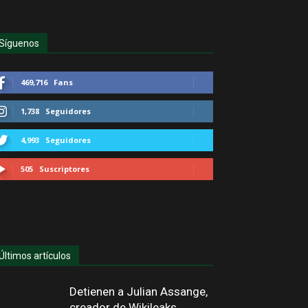
Síguenos
469,716
Fans
1,738
Seguidores
4,993
Seguidores
505
Suscriptores
Últimos artículos
Detienen a Julian Assange,
creador de Wikileaks