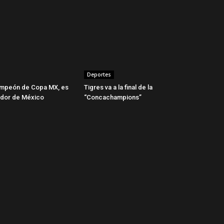
Deportes
mpeón de Copa MX, es
Tigres va a la final de la
ador de México
“Concachampions”