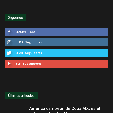
Síguenos
469,394
Fans
1,738
Seguidores
4,993
Seguidores
505
Suscriptores
Últimos artículos
América campeón de Copa MX, es el