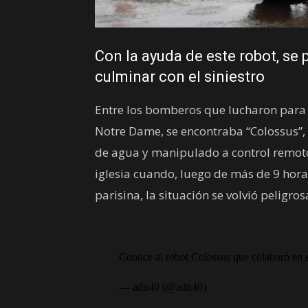
Con la ayuda de este robot, se 
culminar con el siniestro
Entre los bomberos que lucharon para c
Notre Dame, se encontraba “Colossus”,
de agua y manipulado a control remoto,
iglesia cuando, luego de más de 9 hora
parisina, la situación se volvió peligro
Conoce al robot Colossus que colaboró en el
— adn40 (@adn40)