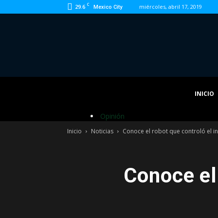
C
29.6
miércoles, abril 17, 2019
Mexico City
INICIO
Opinión
Inicio
Noticias
Conoce el robot que controló el 
Conoce el