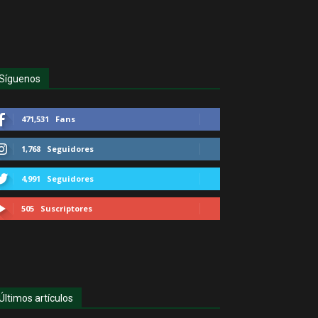
Síguenos
471,531
Fans
1,768
Seguidores
4,991
Seguidores
505
Suscriptores
Últimos artículos