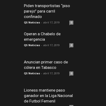
Piden transportistas “piso
parejo” para carril
confinado
QS Noticias
-
abril 17, 2019
0
Operan a Chabelo de
emergencia
QS Noticias
-
abril 17, 2019
0
Anuncian primer caso de
cólera en Tabasco
QS Noticias
-
abril 17, 2019
0
Lioness mantiene paso
ganador en la Liga Nacional
de Futbol Femenil