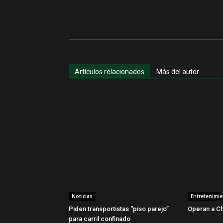
Artículos relacionados
Más del autor
Noticias
Entretenimi
Piden transportistas “piso parejo”
Operan a C
para carril confinado