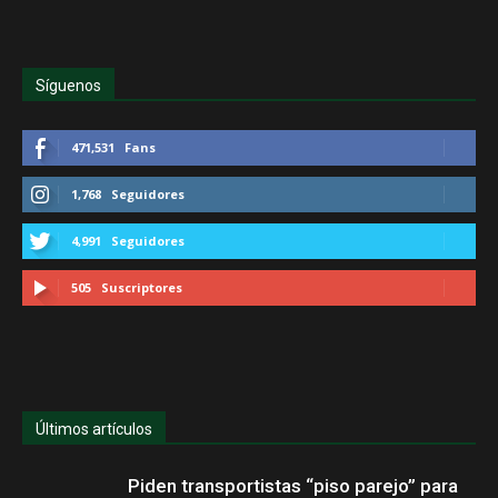
Síguenos
471,531
Fans
1,768
Seguidores
4,991
Seguidores
505
Suscriptores
Últimos artículos
Piden transportistas “piso parejo” para