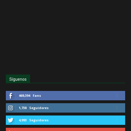
Síguenos
469,394
Fans
1,738
Seguidores
4,993
Seguidores