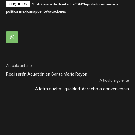
ETIQUETAS
Abril
cámara de diputados
CDMX
legisladores.
méxico
política mexicana
puente
Vacaciones
Artículo anterior
Realizarán Acuatlón en Santa María Rayón
Artículo siguiente
A letra suelta: Igualdad, derecho a conveniencia