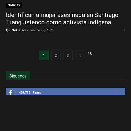
Noticias
Identifican a mujer asesinada en Santiago
Tianguistenco como activista indígena
0
QS Noticias
-
marzo 27, 2019
18
1
2
3
Síguenos
469,716
Fans
1,738
Seguidores
4,993
Seguidores
505
Suscriptores