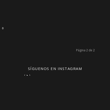
0
Página 2 de 2
SÍGUENOS EN INSTAGRAM
NOTAS POPULARES
S
Uaeméx no acredita plan de
No