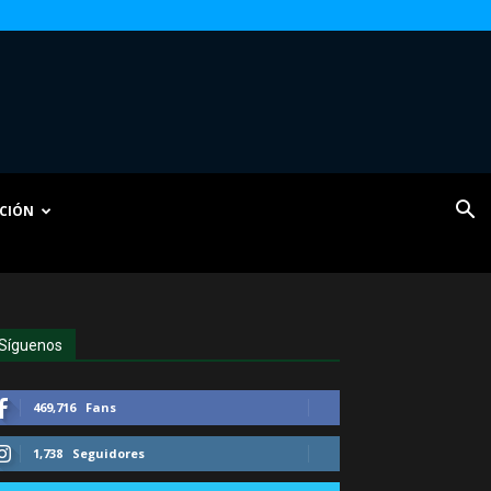
CIÓN
Síguenos
469,716
Fans
1,738
Seguidores