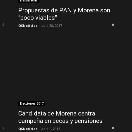
Destacadas
Propuestas de PAN y Morena son
“poco viables”
0
0
QSNoticias
-
abril 28, 2017
Elecciones 2017
Candidata de Morena centra
campaña en becas y pensiones
0
0
QSNoticias
-
abril 4, 2017