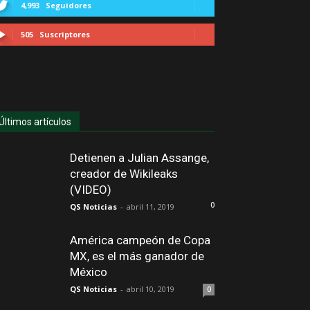
4,993
Seguidores
505
Suscriptores
Últimos artículos
Detienen a Julian Assange,
creador de Wikileaks
(VIDEO)
0
QS Noticias
-
abril 11, 2019
América campeón de Copa
MX, es el más ganador de
México
QS Noticias
-
abril 10, 2019
0