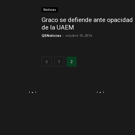
Noticias
Graco se defiende ante opacidad
de la UAEM
QSNoticias
-
octubre 19, 2016
1
2
RECOMENDACIONES DEL EDITOR
Detienen a Julian Assange,