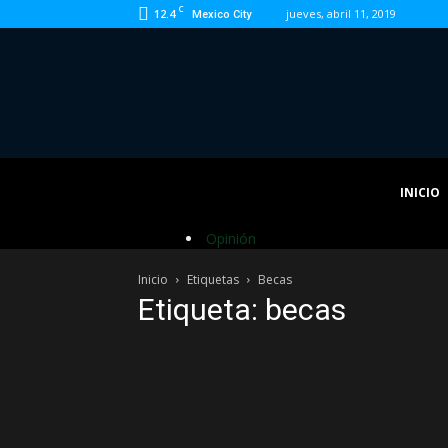
C
12.4
jueves, abril 11, 2019
Mexico City
INICIO
Opinión
Inicio
Etiquetas
Becas
Etiqueta: becas