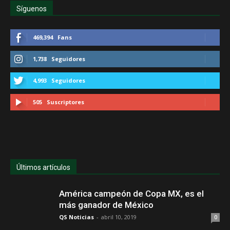
Síguenos
469,394
Fans
1,738
Seguidores
4,993
Seguidores
505
Suscriptores
Últimos artículos
América campeón de Copa MX, es el
más ganador de México
QS Noticias
-
abril 10, 2019
0