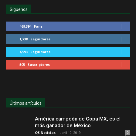
Síguenos
469,394
Fans
1,738
Seguidores
4,993
Seguidores
505
Suscriptores
Últimos artículos
América campeón de Copa MX, es el
más ganador de México
QS Noticias
-
abril 10, 2019
0