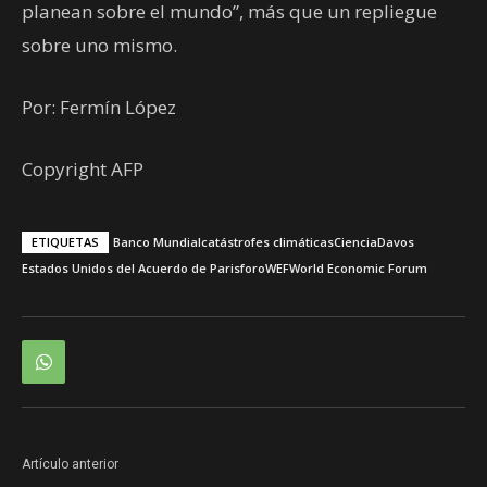
planean sobre el mundo”, más que un repliegue
sobre uno mismo.
Por: Fermín López
Copyright AFP
ETIQUETAS
Banco Mundial
catástrofes climáticas
Ciencia
Davos
Estados Unidos del Acuerdo de Paris
foro
WEF
World Economic Forum
Artículo anterior