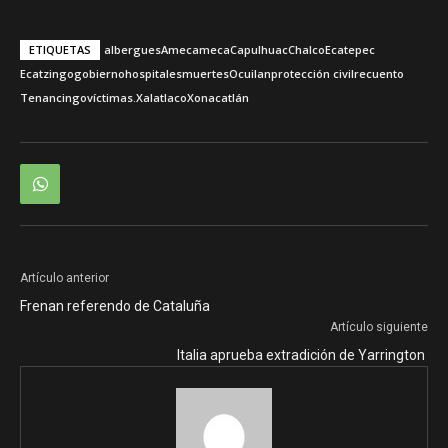
ETIQUETAS
albergues
Amecameca
Capulhuac
Chalco
Ecatepec
Ecatzingo
gobierno
hospitales
muertes
Ocuilan
protección civil
recuento
Tenancingo
víctimas.
Xalatlaco
Xonacatlán
Artículo anterior
Frenan referendo de Cataluña
Artículo siguiente
Italia aprueba extradición de Yarrington