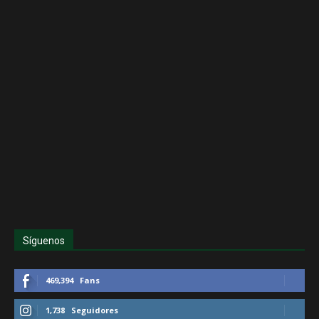
Síguenos
469,394
Fans
1,738
Seguidores