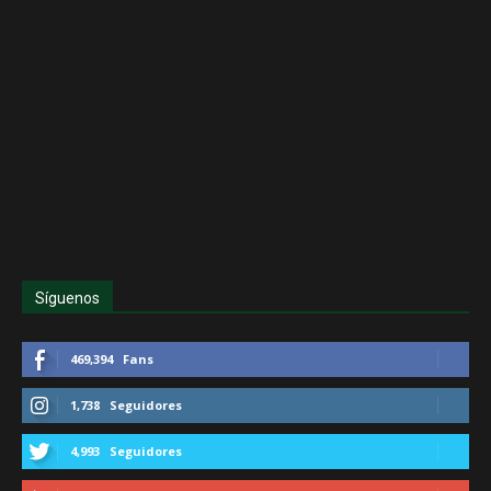
Síguenos
469,394
Fans
1,738
Seguidores
4,993
Seguidores