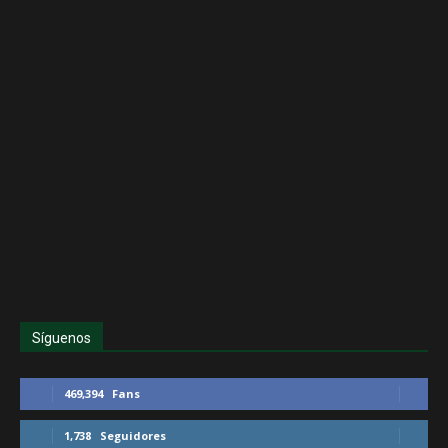
Síguenos
469,394
Fans
1,738
Seguidores