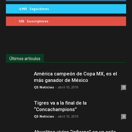
4,993
Seguidores
505
Suscriptores
Últimos artículos
América campeón de Copa MX, es el
más ganador de México
QS Noticias
-
abril 10, 2019
0
Tigres va a la final de la
“Concachampions”
QS Noticias
-
abril 10, 2019
0