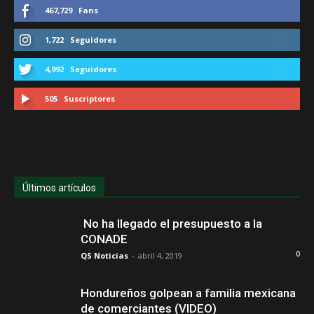
467,729
Fans
1,722
Seguidores
4,992
Seguidores
505
Suscriptores
Últimos artículos
No ha llegado el presupuesto a la
CONADE
0
QS Noticias
-
abril 4, 2019
Hondureños golpean a familia mexicana
de comerciantes (VIDEO)