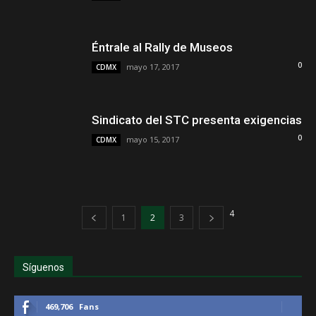
Éntrale al Rally de Museos
0
mayo 17, 2017
CDMX
Sindicato del STC presenta exigencias
0
mayo 15, 2017
CDMX
4
1
2
3
Síguenos
469,706
Fans