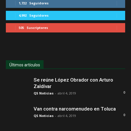
1,722
Seguidores
4,992
Seguidores
505
Suscriptores
Últimos artículos
Se reúne López Obrador con Arturo
Zaldívar
0
QS Noticias
-
abril 4, 2019
Van contra narcomenudeo en Toluca
0
QS Noticias
-
abril 4, 2019