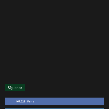
Síguenos
467,729
Fans