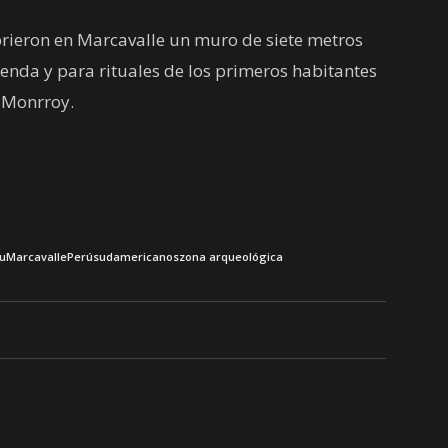
brieron en Marcavalle un muro de siete metros
ienda y para rituales de los primeros habitantes
n Monrroy.
u
Marcavalle
Perú
sudamericanos
zona arqueológica