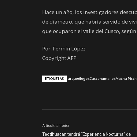
Hace un año, los investigadores descu
de diámetro, que habría servido de viv
que ocuparon el valle del Cusco, segú
Por: Fermín López
Copyright AFP
ETIQUETAS
arqueólogos
Cusco
humanos
Machu Picch
Artículo anterior
Teotihuacan tendrá “Experiencia Nocturna” de