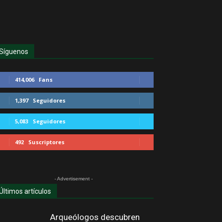
Síguenos
414,006
Fans
1,397
Seguidores
5,083
Seguidores
492
Suscriptores
- Advertisement -
Últimos artículos
Arqueólogos descubren