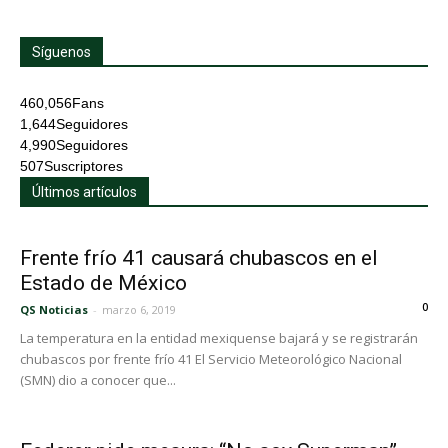
Síguenos
460,056
Fans
1,644
Seguidores
4,990
Seguidores
507
Suscriptores
Últimos artículos
Frente frío 41 causará chubascos en el
Estado de México
0
QS Noticias
-
marzo 6, 2019
La temperatura en la entidad mexiquense bajará y se registrarán
chubascos por frente frío 41 El Servicio Meteorológico Nacional
(SMN) dio a conocer que...