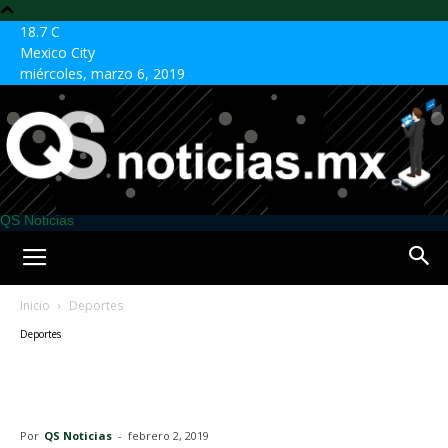
18.7
C
Mexico City
miércoles, marzo 6, 2019
QS Noticias
Inicio
Deportes
Deportes
Osos Toluca jugarán en
Zinacantepec
Por
QS Noticias
-
febrero 2, 2019