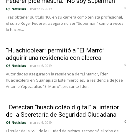
Federer pide mesura: “No soy Superman”
0
QS Noticias
-
marzo 6, 2019
Tras obtener su título 100 en su carrera como tenista profesional,
el suizo Roger Federer, aseguró no ser “Superman” como a veces
lo hacen...
“Huachicolear” permitió a “El Marró”
adquirir una residencia con alberca
0
QS Noticias
-
marzo 6, 2019
Autoridades aseguraron la residencia de “El Marro”, líder
huachicolero en Guanajuato Este miércoles, la residencia de José
Antonio Yépez, alias “El Marro”, presunto líder...
Detectan “huachicoléo digital” al interior
de la Secretaría de Seguridad Ciudadana
0
QS Noticias
-
marzo 6, 2019
El titular de la SSC de la Ciudad de México, reconoció el robo de