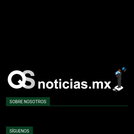
Entretenimiento
636
Elecciones 2018
525
Noticias EDO MEX
508
Innovación
456
Nacional
442
Cultura y Arte
398
SOBRE NOSOTROS
QS Noticias
Contáctanos:
SÍGUENOS