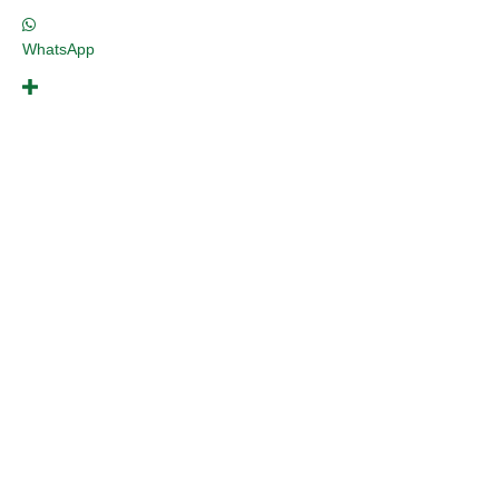
WhatsApp
Opinión
TodoA Ras de PisoEl Toro por los CuernosJuegos en
Economía PolíticaMegalomaníasQuerido
LectorSonograma
No es lo que parece
NO ES LO QUE PARECE; Desigualdad
laboral, mujer en lucha de…