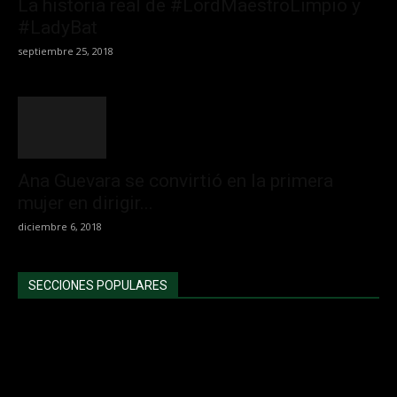
La historia real de #LordMaestroLimpio y
#LadyBat
septiembre 25, 2018
Ana Guevara se convirtió en la primera
mujer en dirigir...
diciembre 6, 2018
SECCIONES POPULARES
Noticias
6282
Deportes
1812
Destacadas
1701