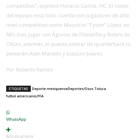
competitivo”, expresó Horacio García, HC. El roster
del equipo está listo, cuenta con jugadores de alto
nivel competitivo como Mauricio “Tyson” López, ex
NFL tras jugar con Águilas de Filadelfia y Riders de
Oklan, además, el puesto estelar de quarterback lo
pelearán Alan Macedo y Joaquín Juárez.
Por Roberto Ramos
ETIQUETAS
Deporte mexiquense
Deportes/Osos Toluca
futbol americano
LPFA
WhatsApp
Artículo anterior