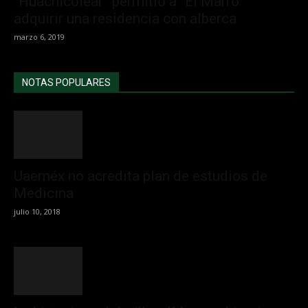
“Huachicolear” permitió a “El Marró”
adquirir una residencia con alberca
marzo 6, 2019
NOTAS POPULARES
Uaeméx no acredita plan de estudios de
Medicina
julio 10, 2018